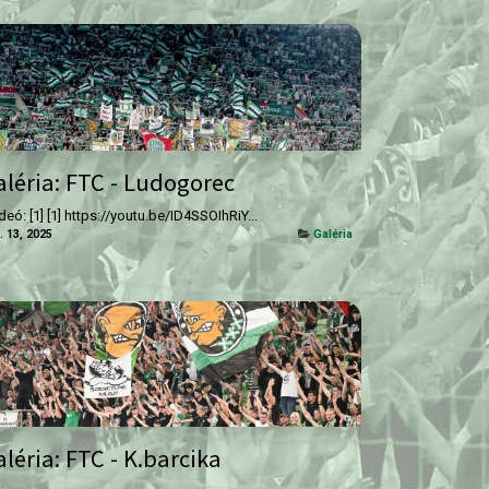
aléria: FTC - Ludogorec
ideó: [1] [1] https://youtu.be/ID4SSOIhRiY...
. 13, 2025
Galéria
léria: FTC - K.barcika