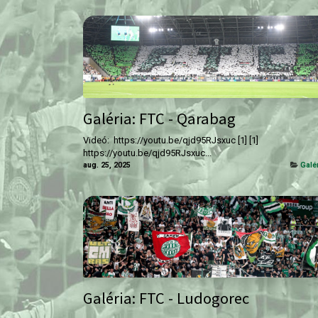
Galéria: FTC - Qarabag
Videó: https://youtu.be/qjd95RJsxuc [1] [1]
https://youtu.be/qjd95RJsxuc...
aug. 25, 2025
Galé
Galéria: FTC - Ludogorec