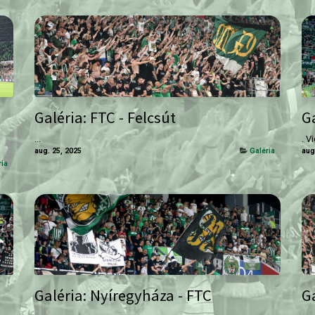
Galéria: FTC - Felcsút
G
...
. V
aug. 25, 2025
Galéria
aug
ria
Galéria: Nyíregyháza - FTC
Ga