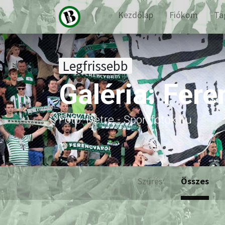
Kezdőlap
Fiókom
Ta
Legfrissebb
Galéria: Fer
Fotó: Detre - Sportfotok.hu
Szűrés:
Összes