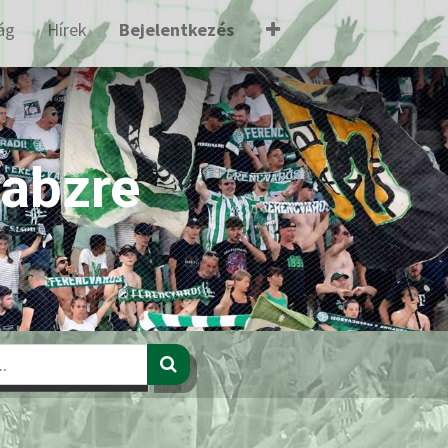
ág
Hírek
Bejelentkezés
Zabzre