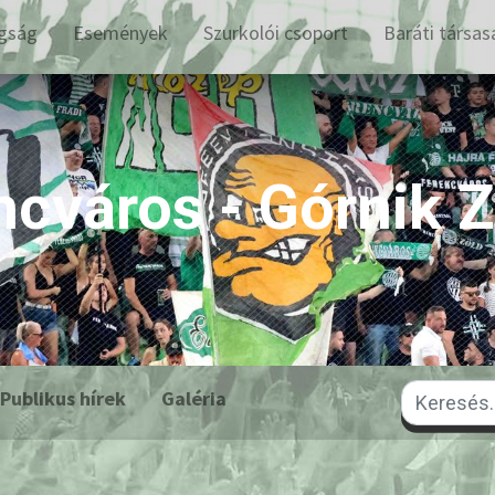
gság
Események
Szurkolói csoport
Baráti társas
encváros - Górnik 
Publikus hírek
Galéria