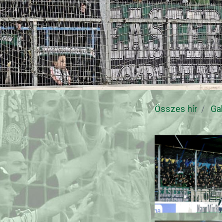
Összes hír
Ga