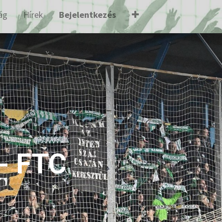
ág
Hírek
Bejelentkezés
 - FTC