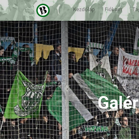
Kezdőlap
Fiókom
Ta
Galér