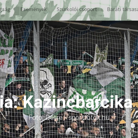
gság
Események
Szurkolói csoport
Baráti társas
ia: Kazincbarcika
Fotó: Detre - sportfotok.hu