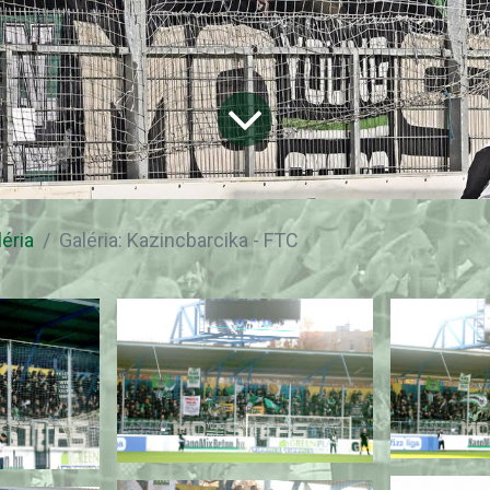
léria
Galéria: Kazincbarcika - FTC