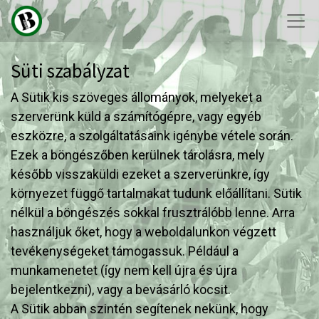
Süti szabályzat
A Sütik kis szöveges állományok, melyeket a
szerverünk küld a számítógépre, vagy egyéb
eszközre, a szolgáltatásaink igénybe vétele során.
Ezek a böngészőben kerülnek tárolásra, mely
később visszaküldi ezeket a szerverünkre, így
környezet függő tartalmakat tudunk előállítani. Sütik
nélkül a böngészés sokkal frusztrálóbb lenne. Arra
használjuk őket, hogy a weboldalunkon végzett
tevékenységeket támogassuk. Például a
munkamenetet (így nem kell újra és újra
bejelentkezni), vagy a bevásárló kocsit.
A Sütik abban szintén segítenek nekünk, hogy