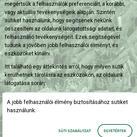
megértsük a felhasználók preferenciáit, a korábbi,
vagy aktuális tevékenységeik alapján. Szintén
sütiket használünk, hogy segítsenek nekünk
összesíteni az oldalunk látogatottsági adatait, és
felhasználió tevékenységeit. Ezek segítségével
tudunk a jövőben jobb felhasználói élményt, és
eszközöket kínálni.
Itt található egy áttekintés arról, hogy milyen sütik
kerülhetnek tárolásra az eszközökön, az oldalunk
látogatása során:
Süti
A jobb felhasználói élmény biztosításához sütiket
kategória
Purpose
használunk.
Munkamenet
Felhasználó
se
SÜTI SZABÁLYZAT
EGYETÉRTEK
& Biztonság
hitelesítés,