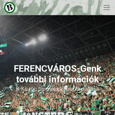
FERENCVÁROS-Genk
további információk
B-Közép termékek mai árusítása