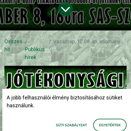
Összes
Vasárnap, 12.08-án, adománygyűjtő nap a Sas-szobornál!
hír
Publikus
hírek
A jobb felhasználói élmény biztosításához sütiket
használunk.
SÜTI SZABÁLYZAT
EGYETÉRTEK