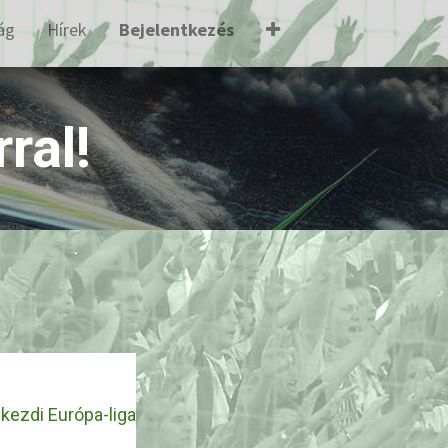
ág
Hírek
Bejelentkezés
ral!
kezdi Európa-liga