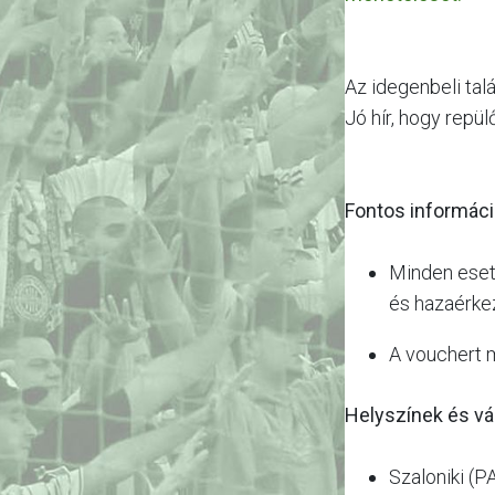
Az idegenbeli tal
Jó hír, hogy repü
Fontos informáci
Minden esetb
és hazaérke
A vouchert m
Helyszínek és vá
Szaloniki (P