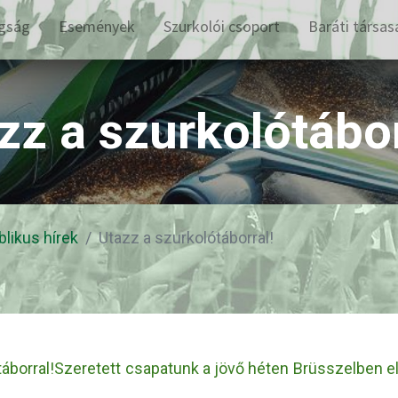
gság
Események
Szurkolói csoport
Baráti társas
zz a szurkolótábor
blikus hírek
Utazz a szurkolótáborral!
táborral!Szeretett csapatunk a jövő héten Brüsszelben el