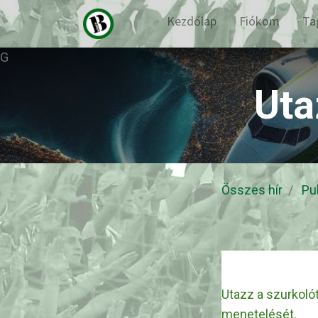
Kezdőlap
Fiókom
Ta
G
Uta
Összes hír
Pu
Utazz a szurkoló
menetelését.