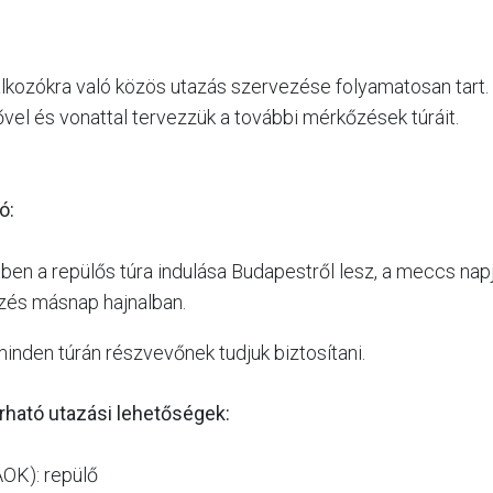
álkozókra való közös utazás szervezése folyamatosan tart.
lővel és vonattal tervezzük a további mérkőzések túráit.
ó:
en a repülős túra indulása Budapestről lesz, a meccs napj
zés másnap hajnalban.
inden túrán részvevőnek tudjuk biztosítani.
rható utazási lehetőségek:
AOK): repülő