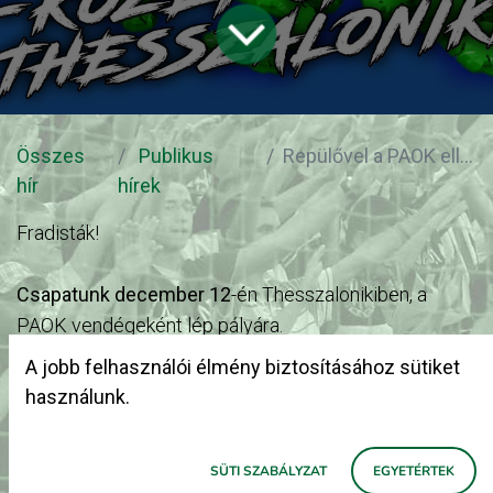
Összes
Publikus
Repülővel a PAOK ellen
hír
hírek
Fradisták!
Csapatunk december 12
-én Thesszalonikiben, a
PAOK vendégeként lép pályára.
A B-Közép közös repülőgépes utazást szervez a
A jobb felhasználói élmény biztosításához sütiket
tábornak.
használunk.
Az utazás ára:
SÜTI SZABÁLYZAT
EGYETÉRTEK
B-Közép tagoknak 86.000 Ft