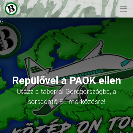
G
Repülővel a PAOK ellen
Utazz a táborral Görögországba, a
sorsdöntő EL mérkőzésre!