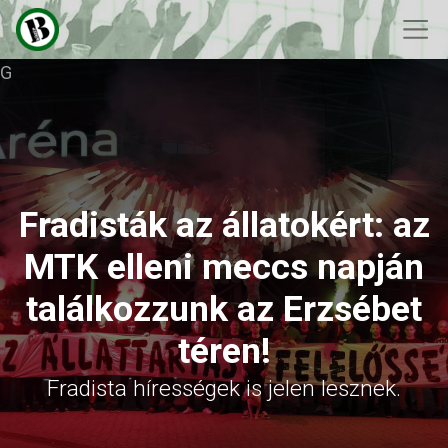
G
Fradisták az állatokért: az
MTK elleni meccs napján
találkozzunk az Erzsébet
téren!
Fradista hírességek is jelen lesznek.