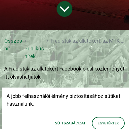
Összes
Fradisták az állatokért: az MTK elleni meccs napján találkozzunk az Erzsébet téren!
hír
Publikus
hírek
A Fradisták az állatokért Facebook oldal közleményét
itt olvashatjátok:
"SZURKOLÓTÁRSAINK!
A jobb felhasználói élmény biztosításához sütiket
használunk.
Várunk mindenkit szombaton az MTK elleni meccs
előtt, reggel 10-től egészen 14 óráig az Állatvédelmi
SÜTI SZABÁLYZAT
EGYETÉRTEK
Témahét Erzsébet téri nyitórendezvényén a Fradisták