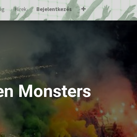
ág
Hírek
Bejelentkezés
en Monsters