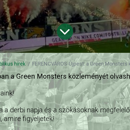
blikus hírek
FERENCVÁROS-Újpest: a Green Monsters
ban a Green Monsters közleményét olvash
saink!
ra a derbi napja és a szokásoknak megfelelő
 amire figyeljetek!