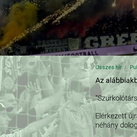
Összes hír
Pu
Az alábbiak
"Szurkolótár
Elérkezett új
néhány dolog,