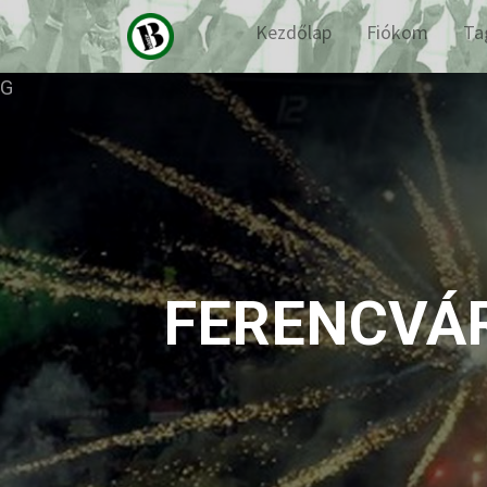
Kezdőlap
Fiókom
Ta
G
FERENCVÁRO