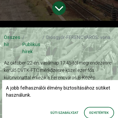
Összes
Diósgyőr-FERENCVÁROS: vonat beosztás és egyéb információk a túráról
hír
Publikus
hírek
Az október 22-én, vasárnap 17:45-től megrendezésre
kerülő DVTK-FTC mérkőzésre közel ezer fős
különvonattal érkezik a Ferencváros B-Közép.
A jobb felhasználói élmény biztosításához sütiket
A több száz méter hosszú vonat szerelvény 1-től 11-
használunk.
ig lesz felszámozva kocsinként. A vonat kocsi
beosztást itt olvashatja mindenki:
LINK
- a személyes
SÜTI SZABÁLYZAT
EGYETÉRTEK
adatok védelme érdekében csakis fradibkozep.hu