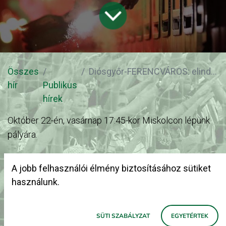
Összes
Diósgyőr-FERENCVÁROS: elindult a jelentkezés az ezer fős vonatra!
hír
Publikus
hírek
Október 22-én, vasárnap 17:45-kor Miskolcon lépünk
pályára.
A 0 bajnoki címmel rendelkező borsodi kis csapat
A jobb felhasználói élmény biztosításához sütiket
szurkolói 2 éve nagyon készülnek a Ferencváros elleni
használunk.
mérkőzésre.
SÜTI SZABÁLYZAT
EGYETÉRTEK
El kell söpörni őket a hangunkkal!