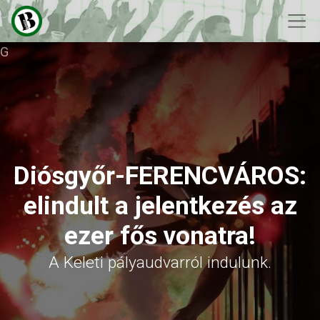
G
Diósgyőr-FERENCVÁROS:
elindult a jelentkezés az
ezer fős vonatra!
A Keleti pályaudvarról indulunk.