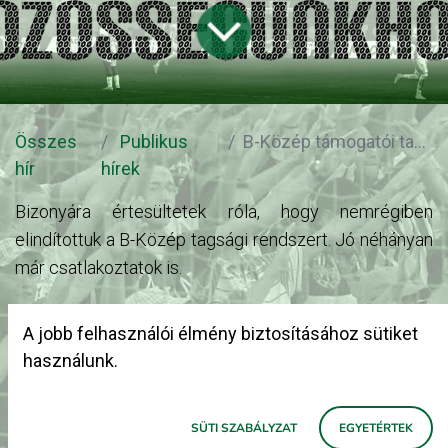
Összes
Publikus
B-Közép támogatói tagság
hír
hírek
Bizonyára értesültetek róla, hogy nemrégiben
elindítottuk a B-Közép tagsági rendszert. Jó néhányan
már csatlakoztatok is.
Nagyon köszönjük nektek, hogy rendszeres anyagi
A jobb felhasználói élmény biztosításához sütiket
hozzájárulással is áldoztok a közösségi célokra!
használunk.
A B-Közép egyszerre közösség és egyszerre egy
SÜTI SZABÁLYZAT
EGYETÉRTEK
hely is. Egy hely, ahol a Ferencváros mérkőzésein