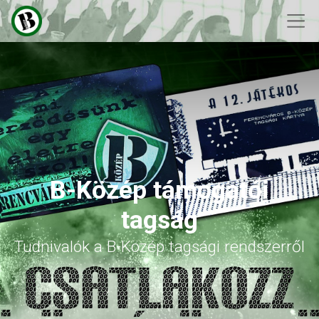
B-Közép támogatói
tagság
Tudnivalók a B-Közép tagsági rendszerről