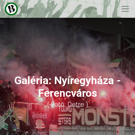
G
Galéria: Nyíregyháza -
Ferencváros
( Fotó: Detre )