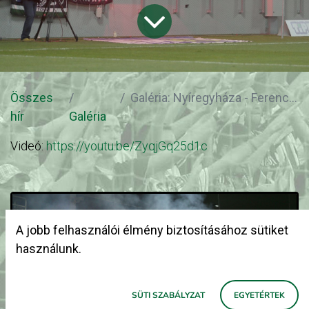
Összes
Galéria: Nyíregyháza - Ferencváros
hír
Galéria
Videó:
https://youtu.be/ZyqjGq25d1c
A jobb felhasználói élmény biztosításához sütiket
használunk.
SÜTI SZABÁLYZAT
EGYETÉRTEK