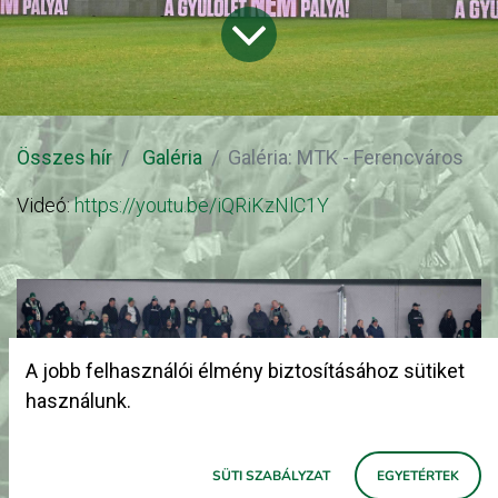
Összes hír
Galéria
Galéria: MTK - Ferencváros
Videó:
https://youtu.be/iQRiKzNlC1Y
A jobb felhasználói élmény biztosításához sütiket
használunk.
SÜTI SZABÁLYZAT
EGYETÉRTEK