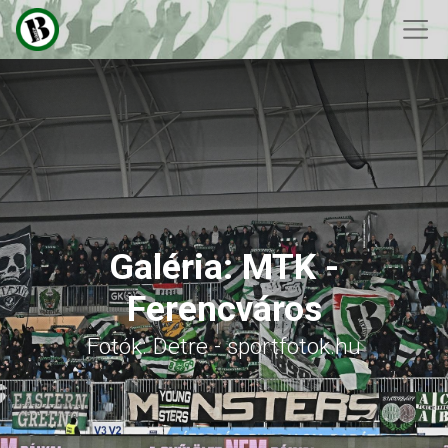
Galéria: MTK -
Ferencváros
Fotók: Detre - sportfotok.hu