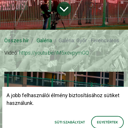
Összes hír
Galéria
Galéria: Győr - Ferencváros
Videó:
https://youtu.be/iM5xcvpymGQ
A jobb felhasználói élmény biztosításához sütiket
használunk.
SÜTI SZABÁLYZAT
EGYETÉRTEK