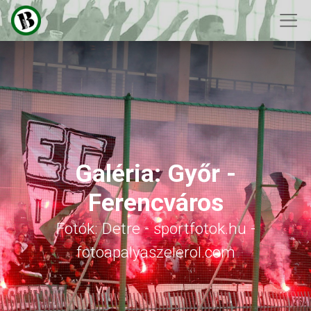
Galéria: Győr -
Ferencváros
Fotók: Detre - sportfotok.hu -
fotoapalyaszelerol.com