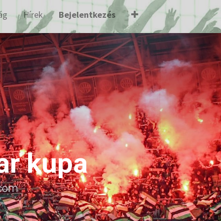
ág
Hírek
Bejelentkezés
ar kupa
.com