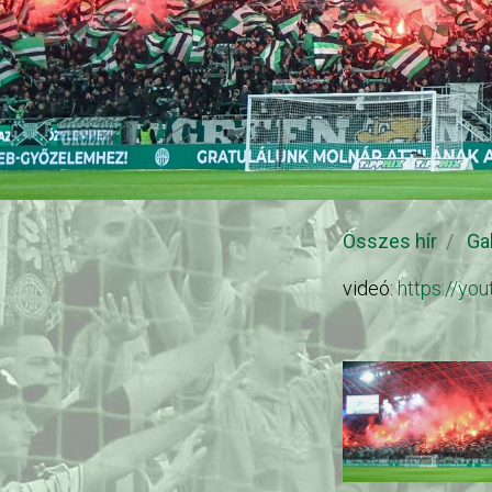
Összes hír
Ga
videó:
https://y