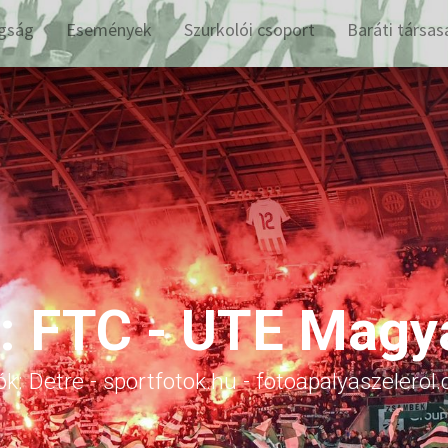
gság
Események
Szurkolói csoport
Baráti társas
a: FTC - UTE Magy
ók: Detre - sportfotok.hu - fotoapalyaszelerol