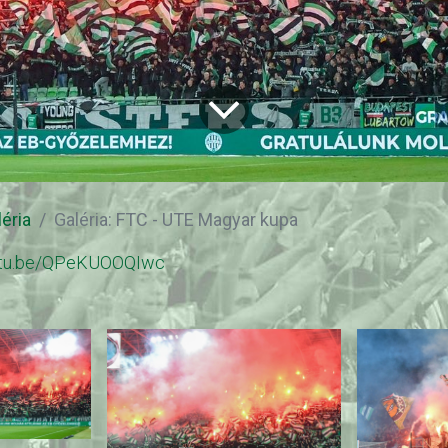
léria
Galéria: FTC - UTE Magyar kupa
outu.be/QPeKUOOQIwc