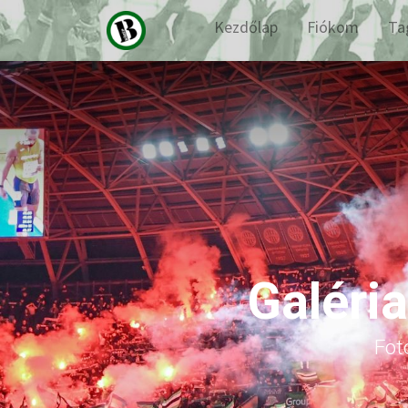
Kezdőlap
Fiókom
Ta
Galéri
Fot