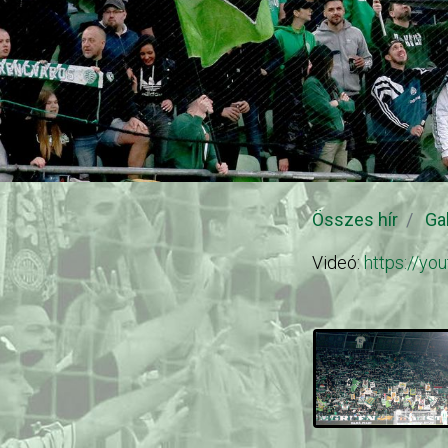
Összes hír
Ga
Videó:
https://y