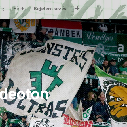
ág
Hírek
Bejelentkezés
ideoton