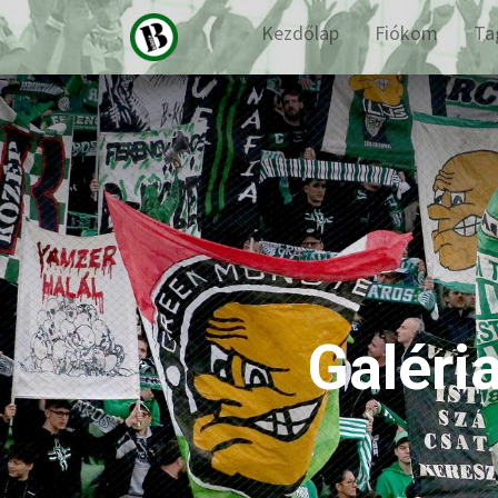
Kezdőlap
Fiókom
Ta
Galéri