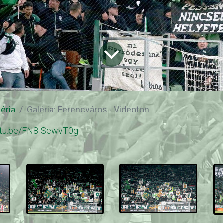
léria
Galéria: Ferencváros - Videoton
outu.be/FN8-SewvT0g