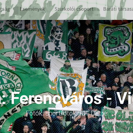
gság
Események
Szurkolói csoport
Baráti társas
a: Ferencváros - V
Fotók: sportfotok.hu - Detre