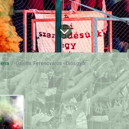
léria
Galéria: Ferencváros - Diósgyőr