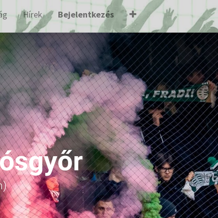
ág
Hírek
Bejelentkezés
iósgyőr
m)