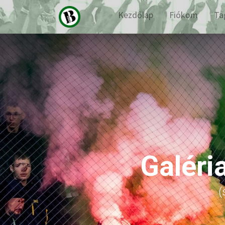
Kezdőlap
Fiókom
Ta
Galéri
(