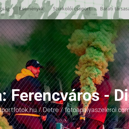
gság
Események
Szurkolói csoport
Baráti társas
a: Ferencváros - D
sportfotok.hu / Detre / fotoapalyaszelerol.co