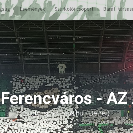
gság
Események
Szurkolói csoport
Baráti társas
: Ferencváros - AZ
( Fotó: sportfotok.hu - Detre )