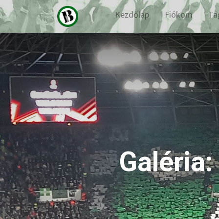
Kezdőlap
Fiókom
Ta
Galéria