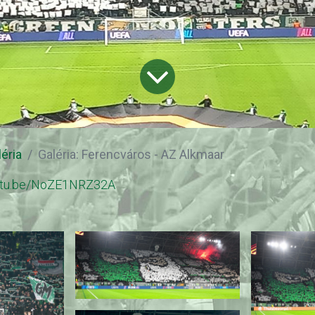
léria
Galéria: Ferencváros - AZ Alkmaar
outu.be/NoZE1NRZ32A