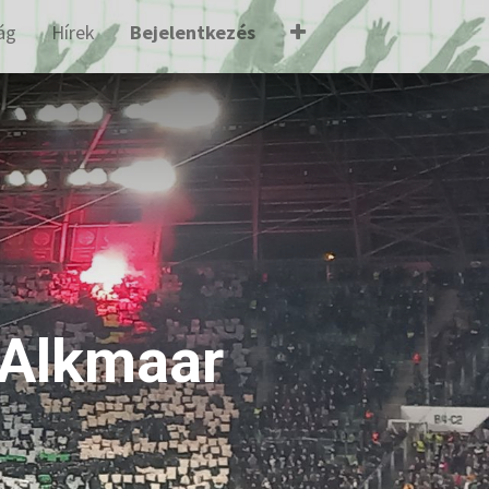
ág
Hírek
Bejelentkezés
 Alkmaar