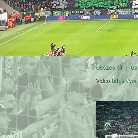
Összes hír
Ga
Videó:
https://y