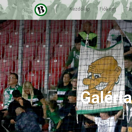
Kezdőlap
Fiókom
Ta
Galéri