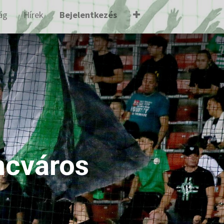
ág
Hírek
Bejelentkezés
ncváros