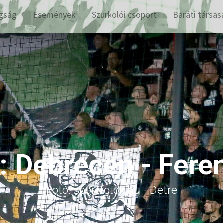
gság
Események
Szurkolói csoport
Baráti társas
a: Debrecen - Fere
Fotó: sportfotok.hu - Detre