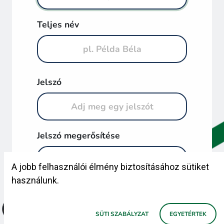
Teljes név
Jelszó
Jelszó megerősítése
A jobb felhasználói élmény biztosításához sütiket
használunk.
REGISZTRÁCIÓ
rendszer által támogatva.
SÜTI SZABÁLYZAT
EGYETÉRTEK